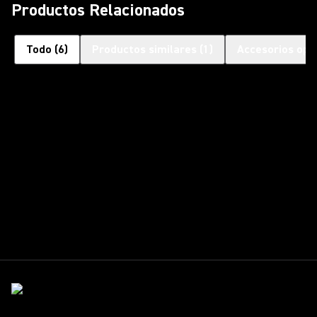
Productos Relacionados
Todo
(
6
)
Productos similares
(
1
)
Accesorios opc