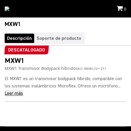
0
MXW1
Descripción
Soporte de producto
DESCATALOGADO
MXW1
MXW1 Transmisor Bodypack híbrido
SKU:
MXW1/O=-Z11
El MXW1 es un transmisor bodypack híbrido, compatible con
los sistemas inalámbricos Microflex. Ofrece un micrófono...
Leer más