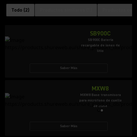
Todo
(
2
)
Productos similares
(
1
)
Productos com
SB900C
SB900C Batería
recargable de iones de
litio
Saber Más
MXW8
MXW8 Base transmisora
para micrófono de cuello
de cisne
Saber Más