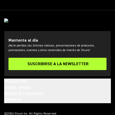
Mantente al día
¡No te pierdas las últimas noticias, presentaciones de productos,
promociones, eventos y otros contenidos de interés de Shure!
SUSCRIBIRSE A LA NEWSLETTER
PRODUCTOS
SOBRE SHURE
INSIGHTS Y EVENTOS
SOPORTE
(Opens in a new tab)
(Opens in a new tab)
(Opens in a new tab)
(Opens in a new tab)
(Opens in a new tab)
(Opens in a new tab)
(Opens in a new tab)
©2026 Shure Inc. All Rights Reserved.