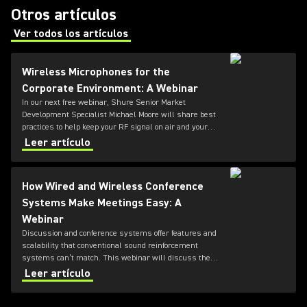
Otros artículos
Ver todos los artículos
(Opens in a new tab)
Wireless Microphones for the
Corporate Environment: A Webinar
In our next free webinar, Shure Senior Market
Development Specialist Michael Moore will share best
practices to help keep your RF signal on air and your
audio uninterrupted.
Leer artículo
How Wired and Wireless Conference
Systems Make Meetings Easy: A
Webinar
Discussion and conference systems offer features and
scalability that conventional sound reinforcement
systems can’t match. This webinar will discuss the
specific hardware and software components that are
Leer artículo
required to deliver the most requested features in
boardrooms, city councils, and other meeting facilities.