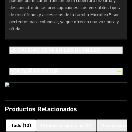
puedes planificar en función de la cobertura máxima y
desconectar de las preocupaciones. Los versátiles tipos
de micrófonos y accesorios de la familia Microflex® son
perfectos para colaborar, ya que ofrecen una voz pura y
nítida.
LA CALIDAD ESTÁ EN LOS DETALLES
POR QUÉ ES MEJOR
Productos Relacionados
Todo
(
13
)
Productos similares
(
3
)
Accesorios op