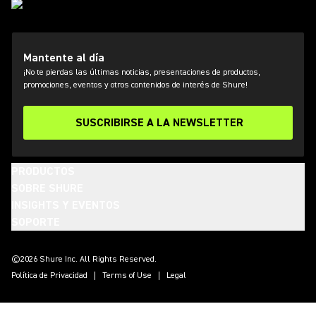
Mantente al día
¡No te pierdas las últimas noticias, presentaciones de productos,
promociones, eventos y otros contenidos de interés de Shure!
SUSCRIBIRSE A LA NEWSLETTER
PRODUCTOS
SOBRE SHURE
INSIGHTS Y EVENTOS
SOPORTE
(Opens in a new tab)
(Opens in a new tab)
(Opens in a new tab)
(Opens in a new tab)
(Opens in a new tab)
(Opens in a new tab)
(Opens in a new tab)
©2026 Shure Inc. All Rights Reserved.
Política de Privacidad
Terms of Use
Legal