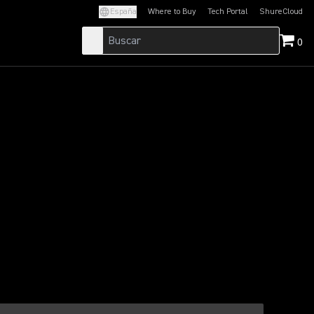
España
Where to Buy
Tech Portal
ShureCloud
(Opens in a new tab)
(Opens in a new t
0