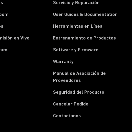
ts
Servicio y Reparación
room
User Guides & Documentation
os
Herramientas en Línea
isión en Vivo
Entrenamiento de Productos
rum
Software y Firmware
Warranty
Manual de Asociación de
(Opens in a new tab)
Proveedores
Seguridad del Producto
(Opens in a new tab)
Cancelar Pedido
(Opens in a new tab)
Contactanos