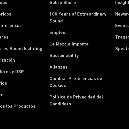
onos
Sobre Shure
Insigh
ricos
100 Years of Extraordinary
News
Sound
onferencia
Event
Empleo
ares
Transm
La Mezcla Importa
ares Sound Isolating
Spect
Sustainability
ización
Alianzas
dores y DSP
Cambiar Preferencias de
rios
Cookies
re
Política de Privacidad del
Candidato
os los Productos