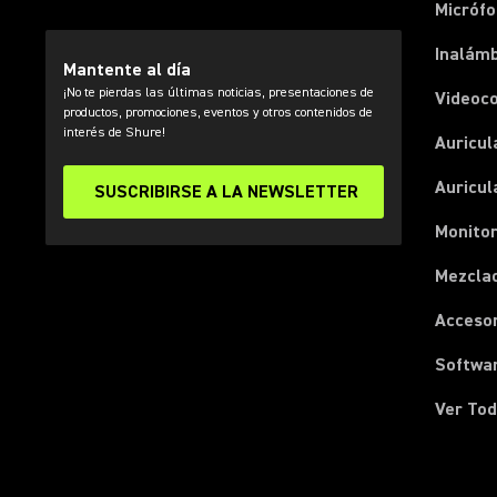
Micróf
Inalámb
Mantente al día
¡No te pierdas las últimas noticias, presentaciones de
Videoc
productos, promociones, eventos y otros contenidos de
interés de Shure!
Auricul
Auricul
SUSCRIBIRSE A LA NEWSLETTER
Monitor
Mezcla
Acceso
Softwa
Ver Tod
(Opens in a new tab)
(Opens in a new tab)
(Opens in a new tab)
(Opens in a new tab)
(Opens in a new tab)
(Opens in a new tab)
(Opens in a new tab)