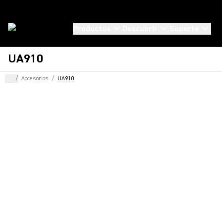
Productos
Descubrir
Soporte
UA910
...
/
Accesorios
/
UA910