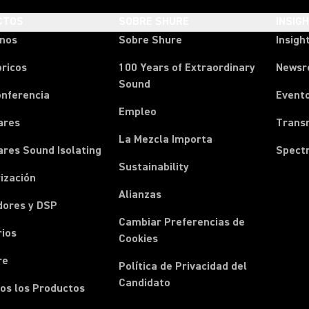
CTOS
SOBRE SHURE
INSIG
onos
Sobre Shure
Insigh
ricos
100 Years of Extraordinary
News
Sound
onferencia
Event
Empleo
ares
Transm
La Mezcla Importa
ares Sound Isolating
Spect
Sustainability
ización
Alianzas
dores y DSP
Cambiar Preferencias de
rios
Cookies
re
Política de Privacidad del
Candidato
os los Productos