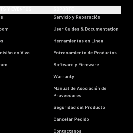
HTS Y EVENTOS
SOPORTE
ts
Servicio y Reparación
room
User Guides & Documentation
os
Herramientas en Línea
isión en Vivo
Entrenamiento de Productos
rum
Software y Firmware
Warranty
Manual de Asociación de
(Opens in a new tab)
Proveedores
Seguridad del Producto
(Opens in a new tab)
Cancelar Pedido
(Opens in a new tab)
Contactanos