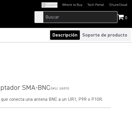
España
Where to Buy
Tech Portal
ShureCloud
(Opens in a new tab)
(Opens in a new t
0
Descripción
Soporte de producto
ptador SMA-BNC
SKU:
UA910
 que conecta una antena BNC a un UR1, P9R o P10R.