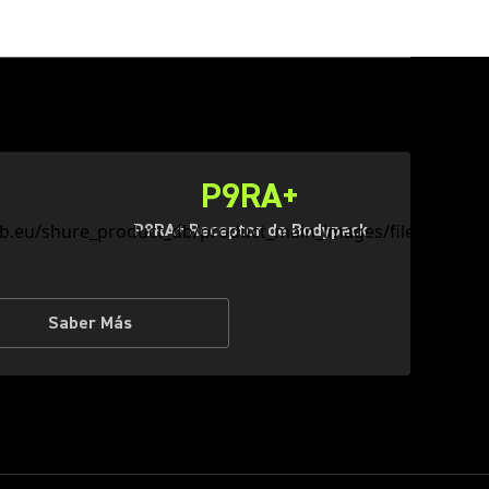
P9RA+
P9RA+ Receptor de Bodypack
Saber Más