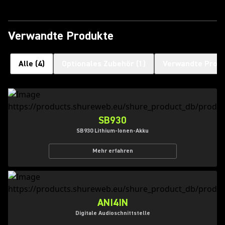
Verwandte Produkte
Alle
(
4
)
Optionales Zubehör
(
1
)
Verwandte Prod
SB930
SB930 Lithium-Ionen-Akku
Mehr erfahren
ANI4IN
Digitale Audioschnittstelle