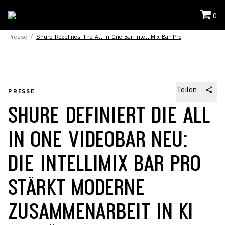
0
Presse
/
Shure-Redefines-The-All-In-One-Bar-IntelliMix-Bar-Pro
Teilen
PRESSE
SHURE DEFINIERT DIE ALL
IN ONE VIDEOBAR NEU:
DIE INTELLIMIX BAR PRO
STÄRKT MODERNE
ZUSAMMENARBEIT IN KI