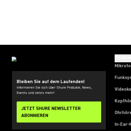
PRODU
Mikrof
Funksy
Bleiben Sie auf dem Laufenden!
Informieren Sie sich über Shure Produkte, News,
Videok
Events und vieles mehr!
Kopfhö
JETZT SHURE NEWSLETTER
Ohrhör
ABONNIEREN
In-Ear-