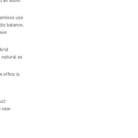
 all audio
eamless use
dio balance,
have
brid
 natural as
 office is
uct
o new