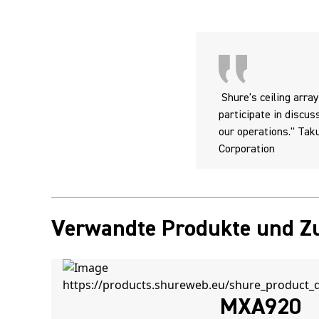
Shure's ceiling arra
participate in discus
our operations." Tak
Corporation
Verwandte Produkte und Z
MXA920