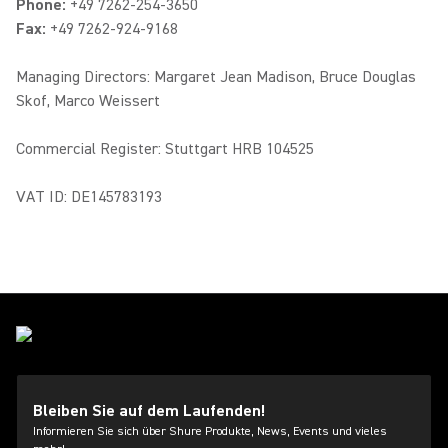
Phone:
+49 7262-254-3650
Fax:
+49 7262-924-9168
Managing Directors: Margaret Jean Madison, Bruce Douglas
Skof, Marco Weissert
Commercial Register: Stuttgart HRB 104525
VAT ID: DE145783193
Bleiben Sie auf dem Laufenden!
Informieren Sie sich über Shure Produkte, News, Events und vieles