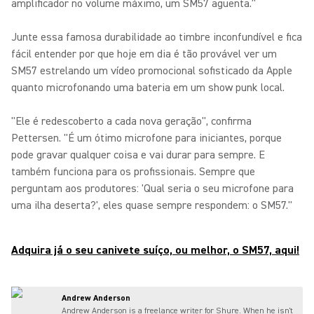
amplificador no volume máximo, um SM57 aguenta."
Junte essa famosa durabilidade ao timbre inconfundível e fica
fácil entender por que hoje em dia é tão provável ver um
SM57 estrelando um vídeo promocional sofisticado da Apple
quanto microfonando uma bateria em um show punk local.
"Ele é redescoberto a cada nova geração", confirma
Pettersen. "É um ótimo microfone para iniciantes, porque
pode gravar qualquer coisa e vai durar para sempre. E
também funciona para os profissionais. Sempre que
perguntam aos produtores: 'Qual seria o seu microfone para
uma ilha deserta?', eles quase sempre respondem: o SM57."
Adquira já o seu canivete suíço, ou melhor, o SM57, aqui!
Andrew Anderson
Andrew Anderson is a freelance writer for Shure. When he isn't