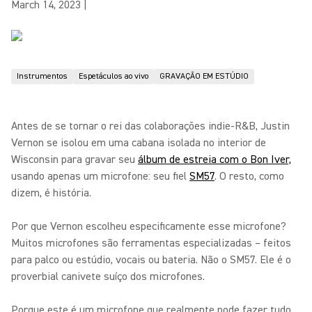
March 14, 2023
|
Instrumentos
Espetáculos ao vivo
GRAVAÇÃO EM ESTÚDIO
Antes de se tornar o rei das colaborações indie-R&B, Justin
Vernon se isolou em uma cabana isolada no interior de
Wisconsin para gravar seu
álbum de estreia com o Bon Iver,
usando apenas um microfone: seu fiel
SM57
. O resto, como
dizem, é história.
Por que Vernon escolheu especificamente esse microfone?
Muitos microfones são ferramentas especializadas – feitos
para palco ou estúdio, vocais ou bateria. Não o SM57. Ele é o
proverbial canivete suíço dos microfones.
Porque este é um microfone que realmente pode fazer tudo.