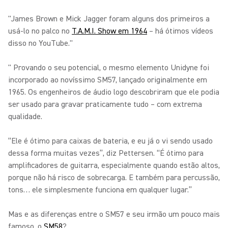
"James Brown e Mick Jagger foram alguns dos primeiros a
usá-lo no palco no
T.A.M.I. Show em 1964
– há ótimos vídeos
disso no YouTube."
" Provando o seu potencial, o mesmo elemento Unidyne foi
incorporado ao novíssimo SM57, lançado originalmente em
1965. Os engenheiros de áudio logo descobriram que ele podia
ser usado para gravar praticamente tudo – com extrema
qualidade.
“Ele é ótimo para caixas de bateria, e eu já o vi sendo usado
dessa forma muitas vezes”, diz Pettersen. “É ótimo para
amplificadores de guitarra, especialmente quando estão altos,
porque não há risco de sobrecarga. E também para percussão,
tons… ele simplesmente funciona em qualquer lugar.”
Mas e as diferenças entre o SM57 e seu irmão um pouco mais
famoso, o
SM58
?