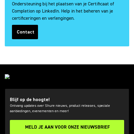
Ondersteuning bij het plaatsen van je Certificaat of
Completion op LinkedIn. Help in het beheren van je
certificeringen en verlengingen.
Contact
(Opens in a new tab)
Blijf op de hoogte!
Ontvang updates over Shure nieuws, product releases, speciale
aanbiedingen, evenementen en meer!
MELD JE AAN VOOR ONZE NIEUWSBRIEF