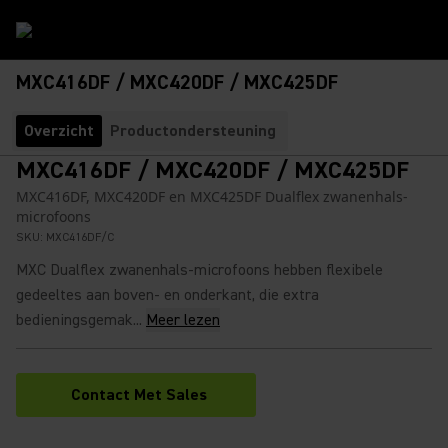
MXC416DF / MXC420DF / MXC425DF
Overzicht
Productondersteuning
MXC416DF / MXC420DF / MXC425DF
MXC416DF, MXC420DF en MXC425DF Dualflex zwanenhals-
microfoons
SKU:
MXC416DF/C
MXC Dualflex zwanenhals-microfoons hebben flexibele
gedeeltes aan boven- en onderkant, die extra
bedieningsgemak...
Meer lezen
Contact Met Sales