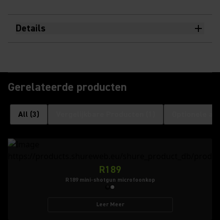
Details
Gerelateerde producten
All
(
3
)
Vergelijkbare Producten
(
1
)
Optionele ac
R189
R189 mini-shotgun microfoonkop
Leer Meer