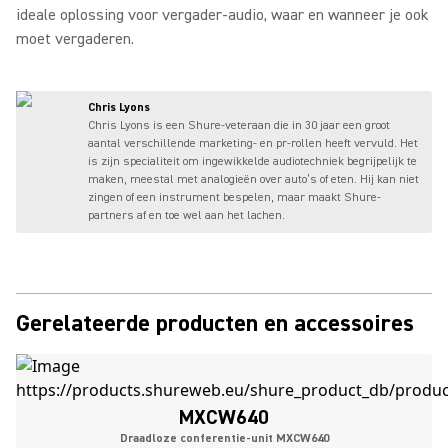
ideale oplossing voor vergader-audio, waar en wanneer je ook
moet vergaderen.
Chris Lyons
Chris Lyons is een Shure-veteraan die in 30 jaar een groot
aantal verschillende marketing- en pr-rollen heeft vervuld. Het
is zijn specialiteit om ingewikkelde audiotechniek begrijpelijk te
maken, meestal met analogieën over auto’s of eten. Hij kan niet
zingen of een instrument bespelen, maar maakt Shure-
partners af en toe wel aan het lachen.
Gerelateerde producten en accessoires
MXCW640
Draadloze conferentie-unit MXCW640