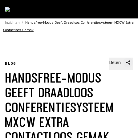
Inzichten
/
Handsfree-Modus Geeft Draadloos Conferentiesysteem MXCW Extra
Contactloos Gemak
Delen
BLOG
HANDSFREE-MODUS
GEEFT DRAADLOOS
CONFERENTIESYSTEEM
MXCW EXTRA
CONTACTLOOS GEMAK