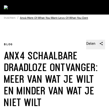
Inzichten
/
Anx4-More-Of-What-You-Want-Less-Of-What-You-Dont
Delen
BLOG
ANX4 SCHAALBARE
DRAADLOZE ONTVANGER:
MEER VAN WAT JE WILT
EN MINDER VAN WAT JE
NIET WILT