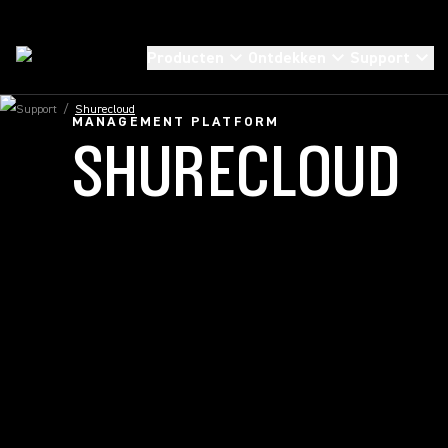
Producten
Ontdekken
Support
Support
/
Shurecloud
MANAGEMENT PLATFORM
SHURECLOUD