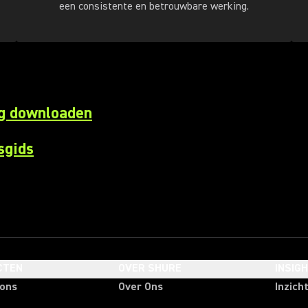
een consistente en betrouwbare werking.
ng downloaden
sgids
CTEN
OVER SHURE
INSIG
oons
Over Ons
Inzich