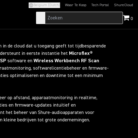
Belgium (Dutch)
Waar Te Koop
Tech Portal
ShureCloud
(Opens in a new tab)
(Opens in a new t
0
 in de cloud dat u toegang geeft tot tijdbesparende
dersteunt in eerste instantie het
Microflex®
DSP
software en
Wireless Workbench RF Scan
araatmonitoring, softwarelicentiebeheer en firmware-
aties optimaliseren en downtime tot een minimum
er op afstand, apparaatmonitoring in realtime,
ies en firmware-updates intuïtief en
jnt het beheer van Shure-audioapparaten voor
n kleine bedrijven tot grote ondernemingen.