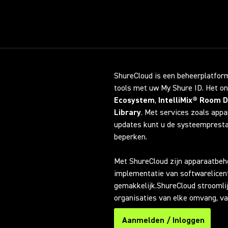
ShureCloud is een beheerplatform
tools met uw My Shure ID. Het on
Ecosystem
,
IntelliMix® Room 
Library
. Met services zoals app
updates kunt u de systeemprest
beperken.
Met ShureCloud zijn apparaatbehe
implementatie van softwarelicent
gemakkelijk.ShureCloud stroomli
organisaties van elke omvang, va
Aanmelden / Inloggen
(Opens in a new tab)