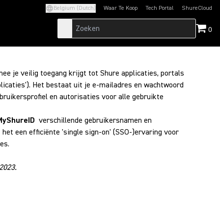
Belgium (Dutch)
Waar Te Koop
Tech Portal
ShureCloud
(Opens in a new tab)
(Opens in a new t
0
ee je veilig toegang krijgt tot Shure applicaties, portals
licaties'). Het bestaat uit je e-mailadres en wachtwoord
bruikersprofiel en autorisaties voor alle gebruikte
MyShureID
verschillende gebruikersnamen en
et een efficiënte 'single sign-on' (SSO-)ervaring voor
es.
2023.