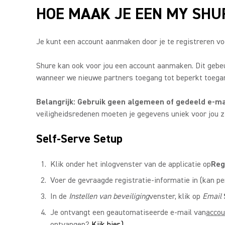
HOE MAAK JE EEN MY SHU
Je kunt een account aanmaken door je te registreren vo
Shure kan ook voor jou een account aanmaken. Dit gebe
wanneer we nieuwe partners toegang tot beperkt toegank
Belangrijk: Gebruik geen algemeen of gedeeld e-m
veiligheidsredenen moeten je gegevens uniek voor jou zi
Self-Serve Setup
Klik onder het inlogvenster van de applicatie op
Reg
Voer de gevraagde registratie-informatie in (kan per
In de
Instellen van beveiliging
venster, klik op
Email
Je ontvangt een geautomatiseerde e-mail van
accou
ontvangen?
Kijk hier.)