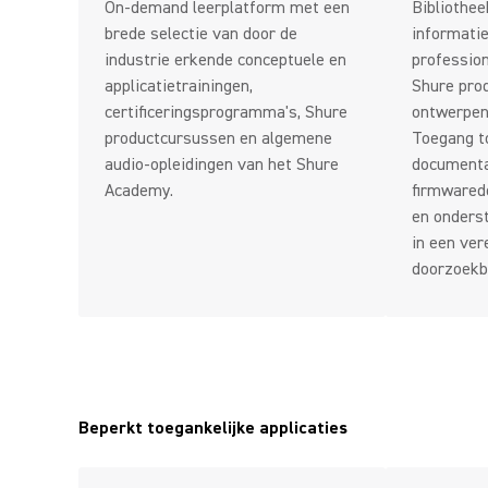
On-demand leerplatform met een
Bibliothee
brede selectie van door de
informati
industrie erkende conceptuele en
profession
applicatietrainingen,
Shure prod
certificeringsprogramma's, Shure
ontwerpen,
productcursussen en algemene
Toegang t
audio-opleidingen van het Shure
documenta
Academy.
firmwared
en onderst
in een ver
doorzoekba
Beperkt toegankelijke applicaties