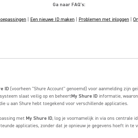
Ga naar FAQ's:
toepassingen
|
Een nieuwe ID maken
|
Problemen met inloggen
|
On
e ID
(voorheen "Shure Account" genoemd) voor aanmelding zijn ge
ysteem slaat veilig op en beheert
My Shure ID
informatie, waaron
e u aan Shure hebt toegekend voor verschillende applicaties.
epassing met
My Shure ID
, log je voornamelijk in via ons centrale i
unde applicaties, zonder dat je opnieuw je gegevens hoeft in te voe