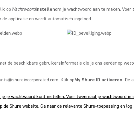
lik op
Wachtwoord
instellen
om je wachtwoord aan te maken. Voer t
n de applicatie en wordt automatisch ingelogd.
t de beschikbare gebruikersinformatie die je ons eerder op wette
unts@shureincorporated.com.
Klik op
My Shure ID activeren.
De ac
e je wachtwoord kunt instellen. Voer tweemaal je wachtwoord in e
op de Shure website. Ga naar de relevante Shure-toepassing en log 