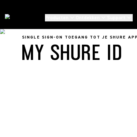
Producten
Ontdekken
Support
Support
/
MyShure ID FAQ's
SINGLE SIGN-ON TOEGANG TOT JE SHURE AP
MY SHURE ID