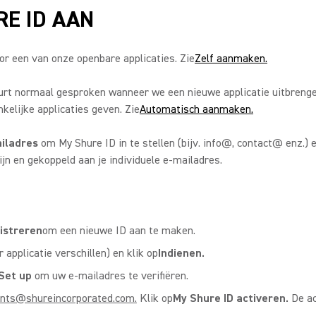
RE ID AAN
or een van onze openbare applicaties. Zie
Zelf aanmaken.
urt normaal gesproken wanneer we een nieuwe applicatie uitbrenge
elijke applicaties geven. Zie
Automatisch aanmaken.
ailadres
om My Shure ID in te stellen (bijv. info@, contact@ enz.) 
jn en gekoppeld aan je individuele e-mailadres.
istreren
om een nieuwe ID aan te maken.
 applicatie verschillen) en klik op
Indienen.
Set up
om uw e-mailadres te verifiëren.
nts@shureincorporated.com.
Klik op
My Shure ID activeren.
De ac