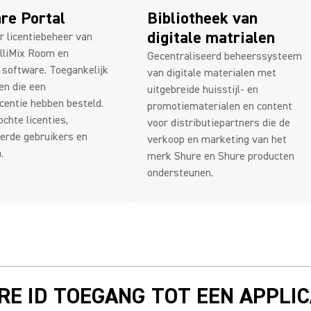
re Portal
Bibliotheek van
digitale matrialen
r licentiebeheer van
elliMix Room en
Gecentraliseerd beheerssysteem
software. Toegankelijk
van digitale materialen met
en die een
uitgebreide huisstijl- en
centie hebben besteld.
promotiematerialen en content
chte licenties,
voor distributiepartners die de
erde gebruikers en
verkoop en marketing van het
.
merk Shure en Shure producten
ondersteunen.
RE ID TOEGANG TOT EEN APPLIC