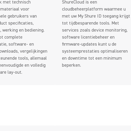
k met technisch
ShureCloud is een
emateriaal voor
cloudbeheerplatform waarmee u
ele gebruikers van
met uw My Shure ID toegang krijgt
uct specificaties,
tot tijdbesparende tools. Met
 werking en bediening.
services zoals device monitoring,
ot complete
software licentiebeheer en
tie, software- en
firmware-updates kunt u de
ownloads, vergelijkingen
systeemprestaties optimaliseren
eunende tools, allemaal
en downtime tot een minimum
eenvoudigde en volledig
beperken.
re lay-out.