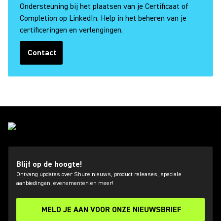
Ondersteuning bij het plaatsen van je Certificaat of
Completion op LinkedIn. Help in het beheren van je
certificeringen en verlengingen.
Contact
(Opens in a new tab)
Blijf op de hoogte!
Ontvang updates over Shure nieuws, product releases, speciale
aanbiedingen, evenementen en meer!
MELD JE AAN VOOR ONZE NIEUWSBRIEF