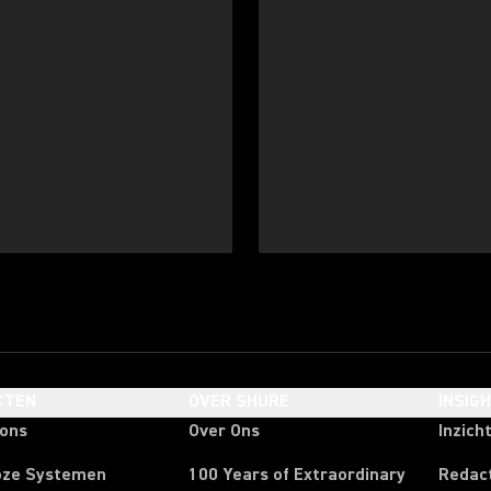
CTEN
OVER SHURE
INSIG
oons
Over Ons
Inzich
oze Systemen
100 Years of Extraordinary
Redac