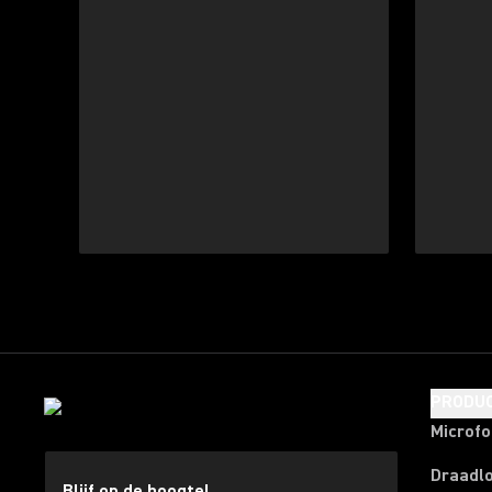
PRODU
Microf
Draadl
Blijf op de hoogte!