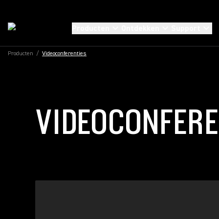
Producten
Ontdekken
Support
Producten
/
Videoconferenties
VIDEOCONFERE