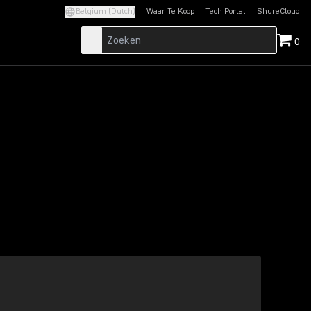
Belgium (Dutch)
Waar Te Koop
Tech Portal
ShureCloud
(Opens in a new tab)
(Opens in a new t
0