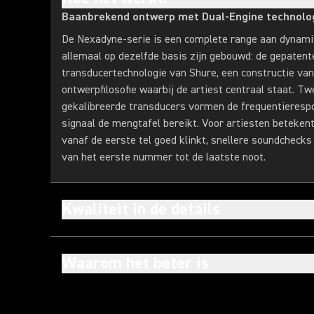
Baanbrekend ontwerp met Dual-Engine technolo
De Nexadyne-serie is een complete range aan dynami
allemaal op dezelfde basis zijn gebouwd: de gepatent
transducertechnologie van Shure, een constructie van
ontwerpfilosofie waarbij de artiest centraal staat. T
gekalibreerde transducers vormen de frequentieresp
signaal de mengtafel bereikt. Voor artiesten betekent
vanaf de eerste tel goed klinkt, snellere soundcheck
van het eerste nummer tot de laatste noot.
Kwaliteit in de details
Waarom het beter is