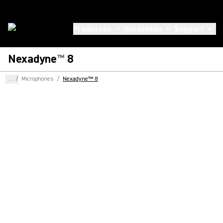
Producten
Ontdekken
Support
Nexadyne
8
™
...
/
Microphones
/
Nexadyne™ 8