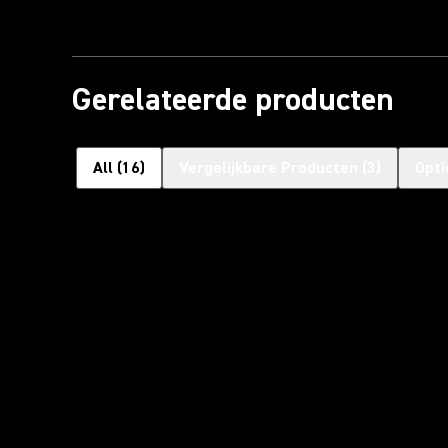
Gerelateerde producten
All
(
16
)
Vergelijkbare Producten
(
3
)
Opti