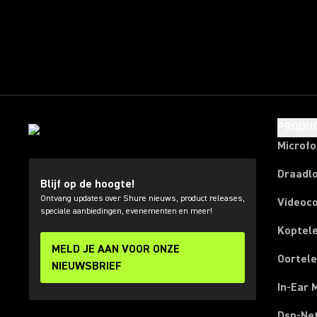
PRODU
Microf
Draadl
Blijf op de hoogte!
Ontvang updates over Shure nieuws, product releases,
Videoc
speciale aanbiedingen, evenementen en meer!
Koptel
MELD JE AAN VOOR ONZE
Oortel
NIEUWSBRIEF
In-Ear 
Dsp-Ne