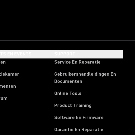
HTS EN EVENTS
SUPPORT
ten
Service En Reparatie
tiekamer
Gebruikershandleidingen En
Documenten
menten
Online Tools
rum
Product Training
Software En Firmware
Garantie En Reparatie