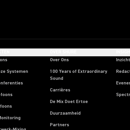
CTEN
OVER SHURE
INSIG
oons
Over Ons
Inzich
oze Systemen
100 Years of Extraordinary
Redac
Sound
onferenties
Evene
Carrières
efoons
Spect
De Mix Doet Ertoe
efoons
Duurzaamheid
Monitoring
Partners
twerk-Mixing