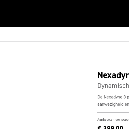
Nexady
Dynamisch
De Nexadyne 8 pl
aanwezigheid en 
Aanbevolen verkooppr
€ 399,00