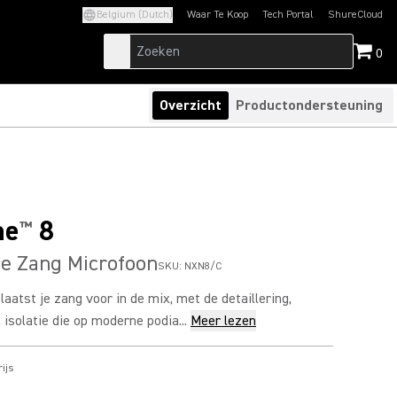
Belgium (Dutch)
Waar Te Koop
Tech Portal
ShureCloud
(Opens in a new tab)
(Opens in a new t
0
Overzicht
Productondersteuning
ne
8
™
e Zang Microfoon
SKU:
NXN8/C
aatst je zang voor in de mix, met de detaillering,
isolatie die op moderne podia...
Meer lezen
ijs