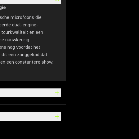
gie
sche microfoons die
eerde dual-engine-
 tourkwaliteit en een
wee nauwkeurig
ons nog voordat het
 dit een zanggeluid dat
s en een constantere show,