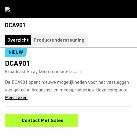
DCA901
Overzicht
Productondersteuning
NIEUW
DCA901
Broadcast Array Microfoon
SKU:
DCA901
De DCA901 opent nieuwe mogelijkheden voor het vastleggen
van geluid in broadcast en mediaproducties. Deze compacte...
Meer lezen
Contact Met Sales