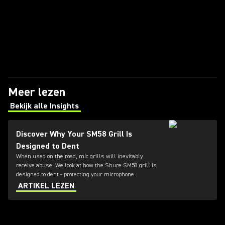
Meer lezen
Bekijk alle Insights
(Opens in a new tab)
Discover Why Your SM58 Grill Is
Designed to Dent
When used on the road, mic grills will inevitably
receive abuse. We look at how the Shure SM58 grill is
designed to dent - protecting your microphone.
ARTIKEL LEZEN