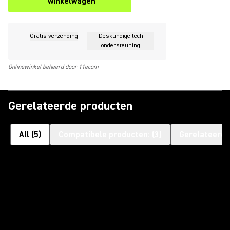
winkelwagen
Gratis verzending
Deskundige tech
ondersteuning
Onlinewinkel beheerd door 11ecom
Gerelateerde producten
All
(
5
)
Compatibele producten:
(
3
)
Gerelateerde