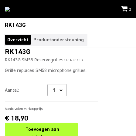
0
RK143G
Overzicht
Productondersteuning
RK143G
RK143G SM58 Reservegrille
SKU:
RK143G
Grille replaces SM58 microphone grilles.
Aantal
:
Aanbevolen verkoopprijs
€ 18,90
Toevoegen aan