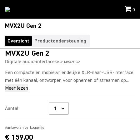
0
MVX2U Gen 2
Overzicht
Productondersteuning
MVX2U Gen 2
Digitale audio-interface
SKU:
MVX2UG2
Een compacte en mobielvriendelijke XLR-naar-USB-interface
met één kanaal, ontworpen voor opnemen of streamen op...
Meer lezen
Aantal
:
Aanbevolen verkoopprijs
€ 159,00