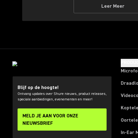
Leer Meer
PRODU
Microf
Draadl
Blijf op de hoogte!
Ontvang updates over Shure nieuws, product releases,
Videoc
speciale aanbiedingen, evenementen en meer!
Koptel
MELD JE AAN VOOR ONZE
Oortel
NIEUWSBRIEF
In-Ear 