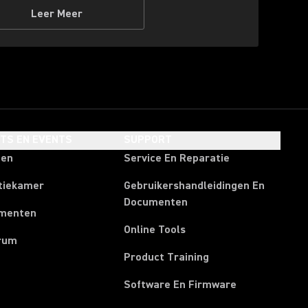
Leer Meer
HTS EN EVENTS
SUPPORT
ten
Service En Reparatie
tiekamer
Gebruikershandleidingen En
Documenten
menten
Online Tools
rum
Product Training
Software En Firmware