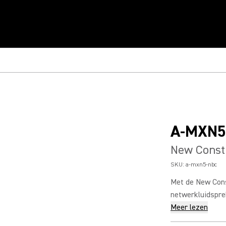
A-MXN5
New Const
SKU:
a-mxn5-nbc
Met de New Con
netwerkluidspre
Meer lezen