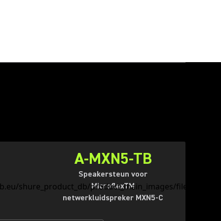
A-MXN5-TB
Speakersteun voor
MicroflexTM
netwerkluidspreker MXN5-C