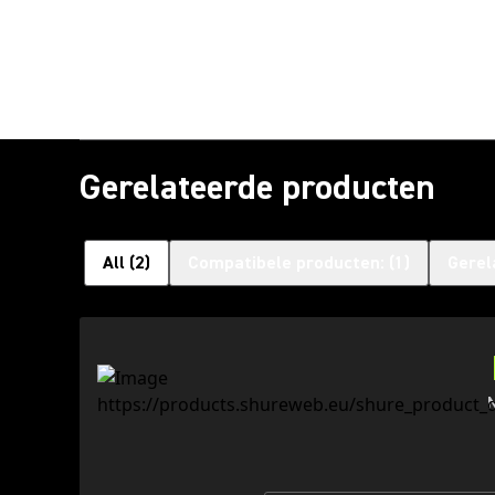
Gerelateerde producten
All
(
2
)
Compatibele producten:
(
1
)
Gerel