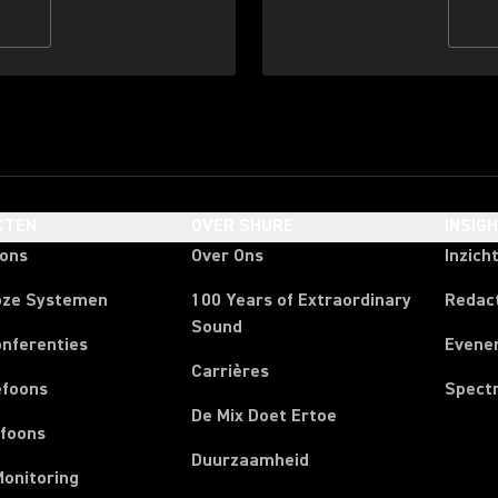
CTEN
OVER SHURE
INSIG
oons
Over Ons
Inzich
oze Systemen
100 Years of Extraordinary
Redac
Sound
onferenties
Evene
Carrières
efoons
Spect
De Mix Doet Ertoe
efoons
Duurzaamheid
Monitoring