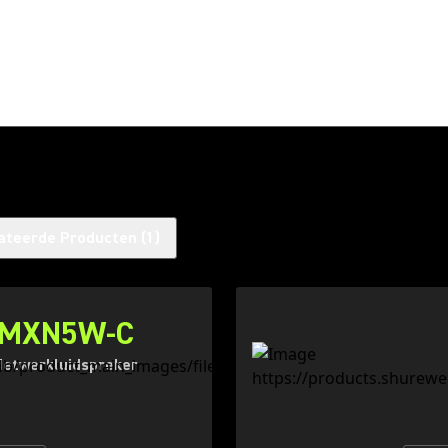
ateerde Producten
(
1
)
MXN5W-C
Netwerkluidspreker