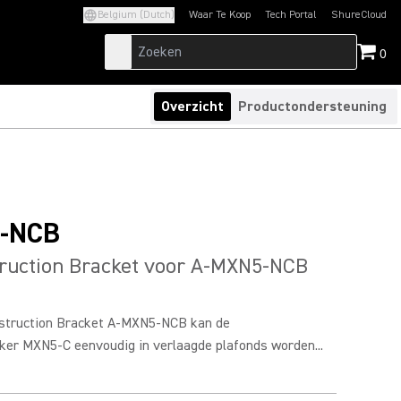
Belgium (Dutch)
Waar Te Koop
Tech Portal
ShureCloud
(Opens in a new tab)
(Opens in a new t
0
Overzicht
Productondersteuning
-NCB
ruction Bracket voor A-MXN5-NCB
struction Bracket A-MXN5-NCB kan de
ker MXN5-C eenvoudig in verlaagde plafonds worden...