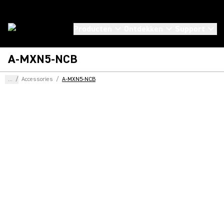
Producten
Ontdekken
Support
A-MXN5-NCB
...
/
Accessories
/
A-MXN5-NCB