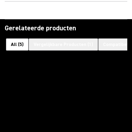
Gerelateerde producten
All
(
5
)
Vergelijkbare Producten
(
1
)
Compatibele 