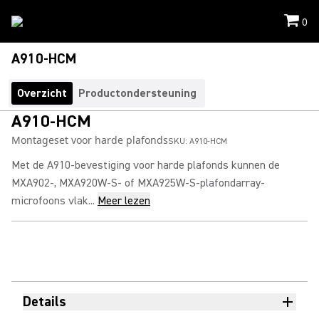
0
A910-HCM
Overzicht
Productondersteuning
A910-HCM
Montageset voor harde plafonds
SKU:
A910-HCM
Met de A910-bevestiging voor harde plafonds kunnen de
MXA902-, MXA920W-S- of MXA925W-S-plafondarray-
microfoons vlak...
Meer lezen
Details