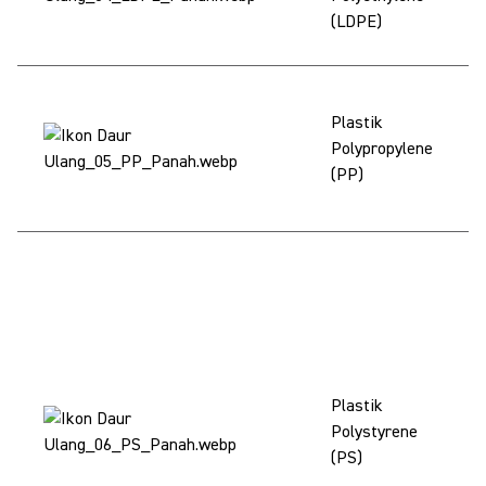
ke
(LDPE)
lo
PP
Plastik
di
Polypropylene
(p
(PP)
ke
lo
PS
ka
(m
HI
u
bi
Plastik
ul
Polystyrene
lu
(PS)
bu