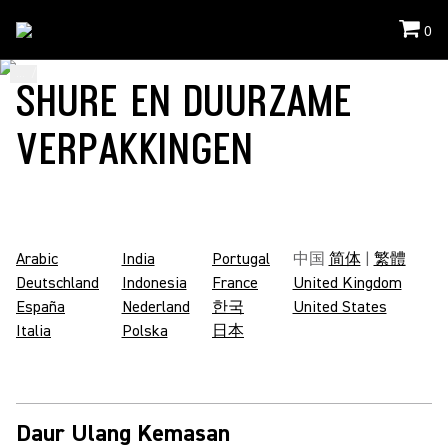
0
...
/
Shure-Verpakkingscodes
/
In_IN
SHURE EN DUURZAME
VERPAKKINGEN
Arabic
India
Portugal
中国
简体
|
繁體
Deutschland
Indonesia
France
United Kingdom
España
Nederland
한국
United States
Italia
Polska
日本
Daur Ulang Kemasan