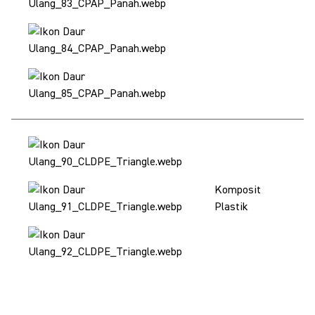
Pe
Komposit
ke
Plastik
lo