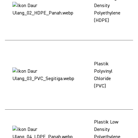
bu
Density
da
Polyethylene
ul
(HDPE)
ke
lo
Ti
di
Plastik
Sh
Polyvinyl
be
Chloride
me
(PVC)
pe
P
ke
LD
Plastik Low
di
Density
(p
Polyethylene