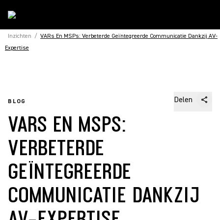
Inzichten
/
VARs En MSPs: Verbeterde Geïntegreerde Communicatie Dankzij AV-
Expertise
Delen
BLOG
VARS EN MSPS:
VERBETERDE
GEÏNTEGREERDE
COMMUNICATIE DANKZIJ
AV-EXPERTISE