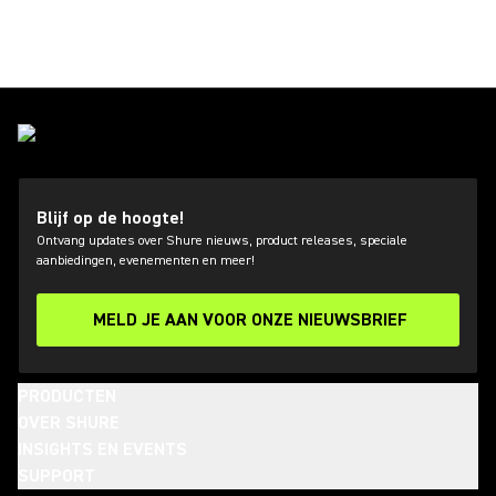
Blijf op de hoogte!
Ontvang updates over Shure nieuws, product releases, speciale
aanbiedingen, evenementen en meer!
MELD JE AAN VOOR ONZE NIEUWSBRIEF
PRODUCTEN
OVER SHURE
INSIGHTS EN EVENTS
SUPPORT