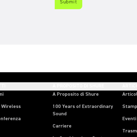
TI
A PROPOSITO DI SHURE
ARTIC
ni
A Proposito di Shure
Articol
 Wireless
100 Years of Extraordinary
Stam
Sound
onferenza
Eventi
Carriere
Trasmi