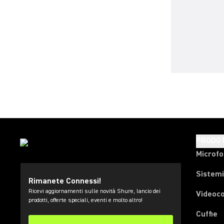
PRODOT
Microfo
Sistemi
Rimanete Connessi!
Ricevi aggiornamenti sulle novità Shure, lancio dei
Videoc
prodotti, offerte speciali, eventi e molto altro!
Cuffie