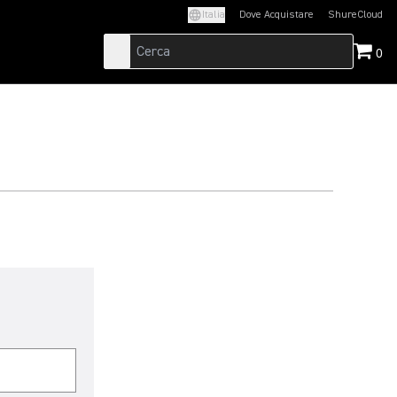
Italia
Dove Acquistare
ShureCloud
(Opens in a new t
0