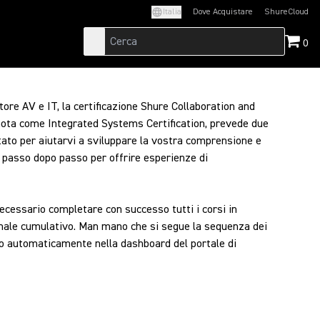
Italia
Dove Acquistare
ShureCloud
(Opens in a new t
0
ttore AV e IT, la certificazione Shure Collaboration and
ota come Integrated Systems Certification, prevede due
ttato per aiutarvi a sviluppare la vostra comprensione e
 passo dopo passo per offrire esperienze di
necessario completare con successo tutti i corsi in
nale cumulativo. Man mano che si segue la sequenza dei
ano automaticamente nella dashboard del portale di