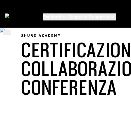
Prodotti
Scopri
Supporto
...
/
Certificazioni E Percorsi Di Apprendimento
/
Certificazione Di Collaborazione 
SHURE ACADEMY
CERTIFICAZION
COLLABORAZIO
CONFERENZA