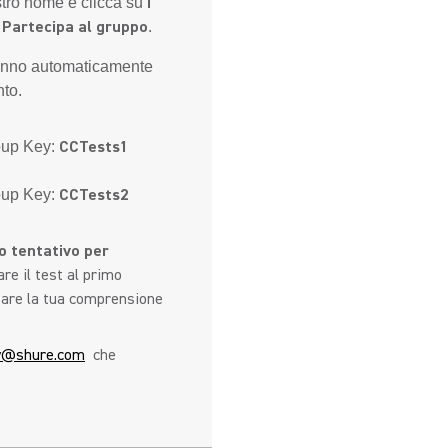
I
ostro nome e clicca su
Partecipa al gruppo
.
iranno automaticamente
nto.
CCTests1
roup Key:
CCTests2
roup Key:
lo tentativo per
re il test al primo
rzare la tua comprensione
y@shure.com
che