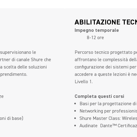
ABILITAZIONE TEC
Impegno temporale
8-12 ore
 supervisionano le
Percorso tecnico progettato pe
artner di canale Shure che
affrontano le complessità dell
la scelta delle soluzioni
configurazione dei sistemi per
apprendimento.
accedere a queste lezioni è n
Livello 1.
ze
Completa questi corsi
Basi per la progettazione d
Networking per professionis
oni di base)
Shure Master Class: Wirele
Audinate Dante™ Certificazi