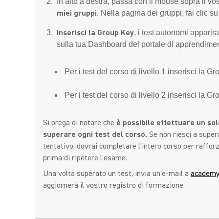
In alto a destra, passa con il mouse sopra il v
miei gruppi
. Nella pagina dei gruppi, fai clic su
Inserisci la Group Key
, i test autonomi appar
sulla tua Dashboard del portale di apprendime
Per i test del corso di livello 1 inserisci la G
Per i test del corso di livello 2 inserisci la G
Si prega di notare che
è possibile effettuare un so
superare ogni test del corso.
Se non riesci a supera
tentativo, dovrai completare l'intero corso per raffo
prima di ripetere l'esame.
Una volta superato un test, invia un'e-mail a
academ
aggiornerà il vostro registro di formazione.