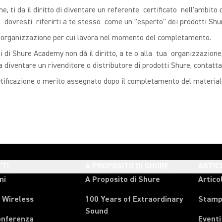
e, ti da il diritto di diventare un referente certificato nell'ambit
 dovresti riferirti a te stesso come un "esperto" dei prodotti Shu
 all'organizzazione per cui lavora nel momento del completamento.
ni di Shure Academy non dà il diritto, a te o alla tua organizzazione
a diventare un rivenditore o distributore di prodotti Shure, contat
certificazione o merito assegnato dopo il completamento del material
TI
A PROPOSITO DI SHURE
ARTIC
ni
A Proposito di Shure
Articol
 Wireless
100 Years of Extraordinary
Stam
Sound
onferenza
Eventi