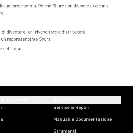
o di quel programma. Poiché Shure non dispone di alcuna
re.
, di diventare un rivenditore o distributore
ta un rappresentante Shure.
e del corso.
OLI ED EVENTI
SUPPORTO
i
Service & Repair
pa
Manuali e Documentazione
Strumenti