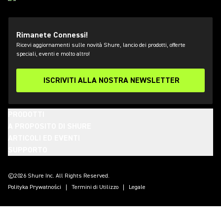
Rimanete Connessi!
Ricevi aggiornamenti sulle novità Shure, lancio dei prodotti, offerte
speciali, eventi e molto altro!
ISCRIVITI ALLA NOSTRA NEWSLETTER
PRODOTTI
A PROPOSITO DI SHURE
ARTICOLI ED EVENTI
SUPPORTO
(Opens in a new tab)
(Opens in a new tab)
(Opens in a new tab)
(Opens in a new tab)
(Opens in a new tab)
(Opens in a new tab)
(Opens in a new tab)
©2026 Shure Inc. All Rights Reserved.
Polityka Prywatności
Termini di Utilizzo
Legale