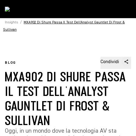
Insights
/
MXA902 Di Shure Passa Il Test Dell'Analyst Gauntlet Di Frost &
Sullivan
Condividi
BLOG
MXA902 DI SHURE PASSA
IL TEST DELL'ANALYST
GAUNTLET DI FROST &
SULLIVAN
Oggi, in un mondo dove la tecnologia AV sta