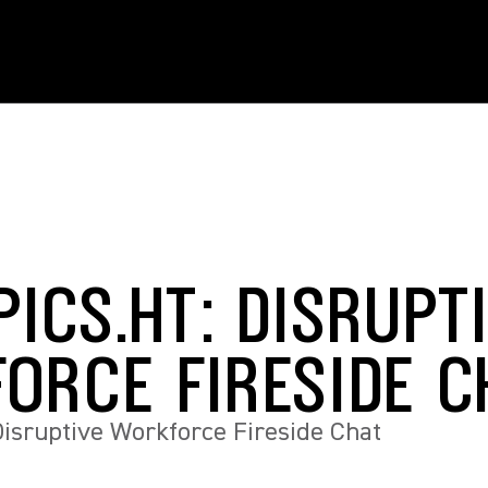
ICS.HT: DISRUPT
ORCE FIRESIDE C
isruptive Workforce Fireside Chat