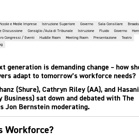
Piccole e Medie Imprese
Istruzione Superiore
Governo
Sala Consiliare
Broadc
e Discussione
Consiglio /Aula di Tribunale
Istruzione
Fluido
Governo
Home
tro Congressi / Eventi
Huddle Room
Meeting Room
Presentazione
Teatro
ng
xt generation is demanding change – how sh
ers adapt to tomorrow’s workforce needs?
hanz (Shure), Cathryn Riley (AA), and Hasan
y Business) sat down and debated with The
’s Jon Bernstein moderating.
s Workforce?