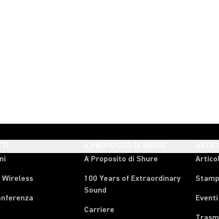
TI
A PROPOSITO DI SHURE
ARTIC
ni
A Proposito di Shure
Articol
 Wireless
100 Years of Extraordinary
Stam
Sound
onferenza
Eventi
Carriere
Trasmi