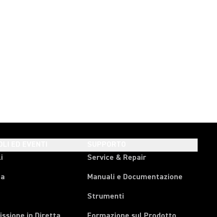
OLI ED EVENTI
SUPPORTO
i
Service & Repair
pa
Manuali e Documentazione
Strumenti
ssione in Diretta
Formazione sul Prodotto