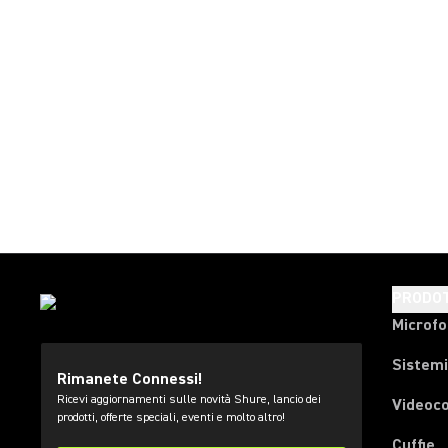
PRODOT
Microfo
Sistemi
Rimanete Connessi!
Ricevi aggiornamenti sulle novità Shure, lancio dei
Videoc
prodotti, offerte speciali, eventi e molto altro!
Cuffie