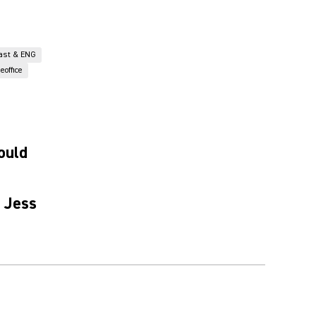
ast & ENG
office
ould
i Jess