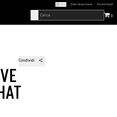
Italia
Dove Acquistare
ShureCloud
(Opens in a new t
0
Condividi
IVE
HAT