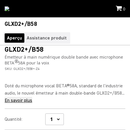
0
GLXD2+/B58
Aperçu
Assistance produit
GLXD2+/B58
Émetteur à main numérique double bande avec microphone
®
BETA
58A pour la voix
SKU:
GLXD2+/B58=-Z4
Doté du microphone vocal BETA®58A, standard de l'industrie
audio, le nouvel émetteur à main double-bande GLXD2+/B58...
En savoir plus
Quantité
: