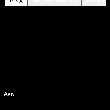
Tous
(
6
)
Produits comparables
(
3
)
Accessoires 
Avis