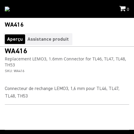
0
WA416
Aperçu
Assistance produit
WA416
Replacement LEMO3, 1.6mm Connector for TL46, TL47, TL48,
TH53
SKU:
WA416
Connecteur de rechange LEMO3, 1,6 mm pour TL46, TL47,
TL48, TH53