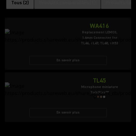
Tous
(
2
)
Produits comparables
(
1
)
Produits com
WA416
Replacement LEMO3,
1.6mm Connector for
TL46, TL47, TL48, TH53
En savoir plus
TL45
Microphone miniature
TwinPlex™
En savoir plus