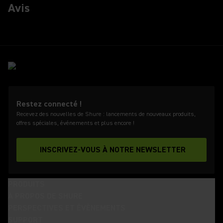
Avis
Restez connecté !
Recevez des nouvelles de Shure : lancements de nouveaux produits,
offres spéciales, événements et plus encore !
INSCRIVEZ-VOUS À NOTRE NEWSLETTER
PRODUITS
À PROPOS DE SHURE
PERSPECTIVES ET ÉVÈNEMENTS
SUPPORT