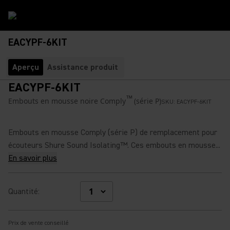
EACYPF-6KIT
Aperçu
Assistance produit
EACYPF-6KIT
™
Embouts en mousse noire Comply
(série P)
SKU:
EACYPF-6KIT
Embouts en mousse Comply (série P) de remplacement pour
écouteurs Shure Sound Isolating™. Ces embouts en mousse...
En savoir plus
Quantité
:
Prix de vente conseillé