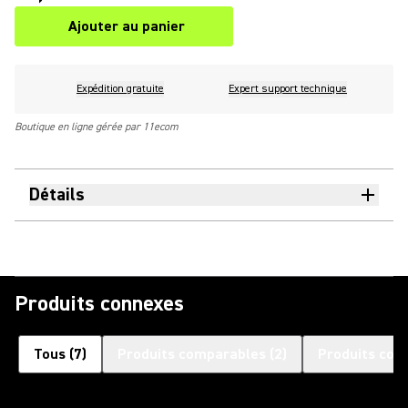
Ajouter au panier
Expédition gratuite
Expert support technique
Boutique en ligne gérée par 11ecom
Détails
Produits connexes
Tous
(
7
)
Produits comparables
(
2
)
Produits com