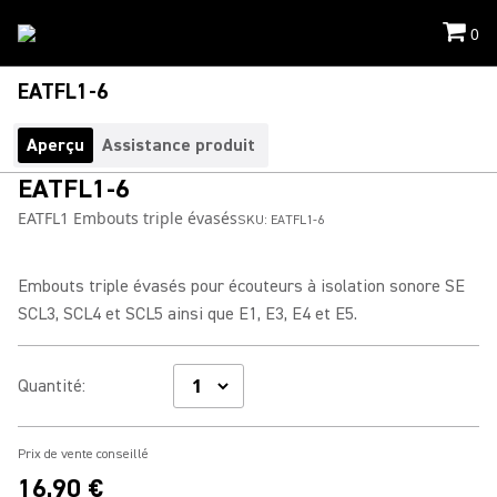
0
EATFL1-6
Aperçu
Assistance produit
EATFL1-6
EATFL1 Embouts triple évasés
SKU:
EATFL1-6
Embouts triple évasés pour écouteurs à isolation sonore SE
SCL3, SCL4 et SCL5 ainsi que E1, E3, E4 et E5.
Quantité
:
Prix de vente conseillé
16,90 €