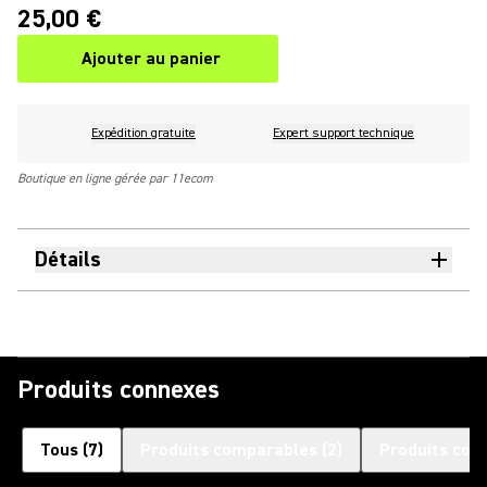
25,00 €
Ajouter au panier
Expédition gratuite
Expert support technique
Boutique en ligne gérée par 11ecom
Détails
Produits connexes
Tous
(
7
)
Produits comparables
(
2
)
Produits com