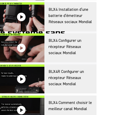
BLX4 Installation d’une
batterie d’émetteur
e meilleur parti
Réseaux sociaux Mondial
re système sans
BLX4 Configurer un
récepteur Réseaux
sociaux Mondial
’installation et de démonstration des
ormations sur les accessoires associés,
ils pour vous aider à être opérationnel.
BLX4R Configurer un
récepteur Réseaux
sociaux Mondial
BLX4 Comment choisir le
uit
meilleur canal Mondial