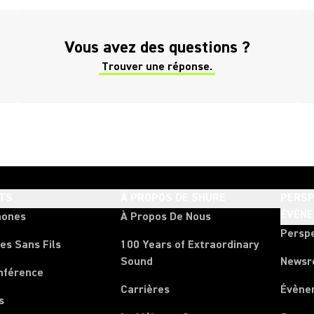
(Opens in a new tab)
Vous avez des questions ?
Trouver une réponse.
(Opens in a new tab)
TS
À PROPOS DE SHURE
PERSP
ÉVÈN
hones
À Propos De Nous
Persp
es Sans Fils
100 Years of Extraordinary
Sound
News
nférence
Carrières
Évène
s