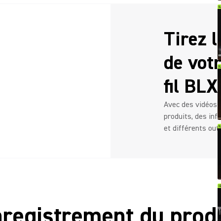
Tirez l
de vot
fil BLX
Avec des vidéos d
produits, des inf
et différents out
registrement du prod