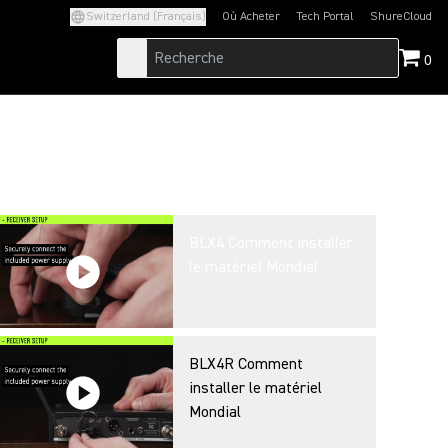
Switzerland (Français)
Où Acheter
Tech Portal
ShureCloud
(Opens in a new tab)
(Opens in a new t
0
BLX4 Comment installer
le matériel Mondial
BLX4R Comment
installer le matériel
Mondial