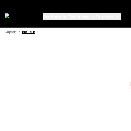
Produits
Découvrir
Support
Support
/
Blx Help