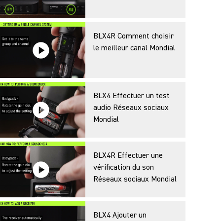
BLX4R Comment choisir
le meilleur canal Mondial
t. Joignez votre ticket de caisse ou facture quand vous
tie
BLX4 Effectuer un test
audio Réseaux sociaux
Mondial
BLX4R Effectuer une
vérification du son
Réseaux sociaux Mondial
BLX4 Ajouter un