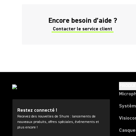
(Opens in a new tab)
Encore besoin d’aide ?
Contacter le service client
(Opens in a new tab)
PRODUI
Microp
Systèm
Restez connecté !
Recevez des nouvelles de Shure : lancements de
Visioco
nouveaux produits, offres spéciales, événements et
plus encore !
Casque