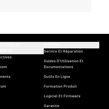
ECTIVES ET
SUPPORT
EMENTS
Service Et Réparation
ectives
Guides D'Utilisation Et
room
Documentations
ments
Outils En Ligne
rum
Formation Produit
Logiciel Et Firmware
Garantie