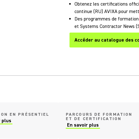
Obtenez les certifications offi
continue (RU) AVIXA pour mett
Des programmes de formation 
et Systems Contractor News (
Accéder au catalogue des c
new tab)
ON EN PRÉSENTIEL
PARCOURS DE FORMATION
ET DE CERTIFICATION
 plus
 a new tab)
En savoir plus