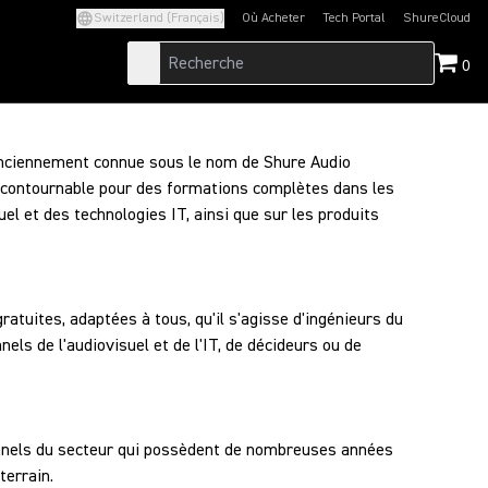
Switzerland (Français)
Où Acheter
Tech Portal
ShureCloud
(Opens in a new tab)
(Opens in a new t
0
nciennement connue sous le nom de Shure Audio
 incontournable pour des formations complètes dans les
uel et des technologies IT, ainsi que sur les produits
tuites, adaptées à tous, qu'il s'agisse d'ingénieurs du
nels de l'audiovisuel et de l'IT, de décideurs ou de
nnels du secteur qui possèdent de nombreuses années
terrain.