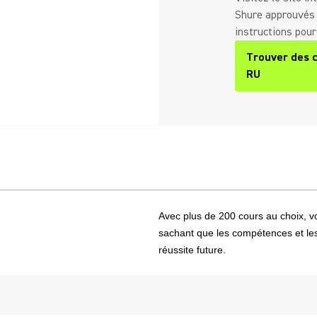
Shure approuvés 
instructions pour
Trouver des 
(Opens in a n
RU
Avec plus de 200 cours au choix, vo
sachant que les compétences et le
réussite future.