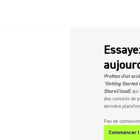
Essaye
aujourd
Profitez d'un acc
"Getting Started
ShureCloud)
, qu
des conseils de p
dernière platefo
Pas de connexion
Commencer l'
(Opens in a n