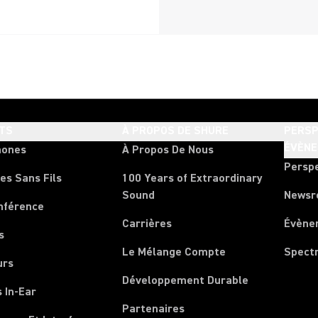
TS
À PROPOS DE SHURE
PERSP
ÉVÈN
hones
À Propos De Nous
Persp
es Sans Fils
100 Years of Extraordinary
Sound
News
nférence
Carrières
Évène
s
Le Mélange Compte
Spect
urs
Développement Durable
 In-Ear
Partenaires