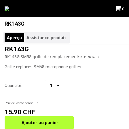
0
RK143G
Aperçu
Assistance produit
RK143G
RK143G SM58 grille de remplacement
SKU:
RK143G
Grille replaces SM58 microphone grilles.
Quantité
:
Prix de vente conseillé
15.90 CHF
Ajouter au panier