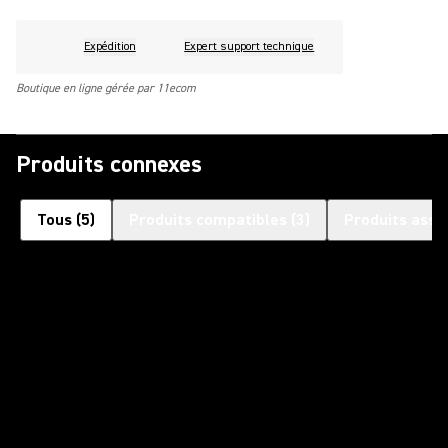
Expédition
Expert support technique
Boutique en ligne gérée par 11ecom
Produits connexes
Tous
(
5
)
Produits compatibles
(
3
)
Produits asso