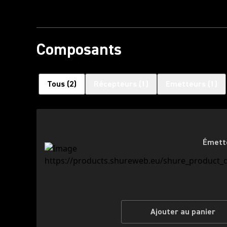
Composants
Tous
(
2
)
Récepteurs
(
1
)
Emetteurs
(
1
)
Émett
Ajouter au panier