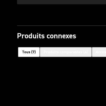
Produits connexes
Tous
(
7
)
Produits comparables
(
4
)
Acces