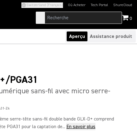
Switzerland (Français)
Où Acheter
Tech Portal
ShureCloud
(Opens in a new tab)
(Opens in a new t
0
Aperçu
Assistance produit
+/PGA31
mérique sans-fil avec micro serre-
1
31-Z4
ème serre-tête sans-fil double bande GLX-D+ comprend
ête PGA31 pour la captation de...
En savoir plus