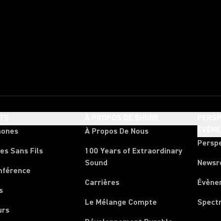
TS
À PROPOS DE SHURE
PERSP
ÉVÈN
hones
À Propos De Nous
Persp
es Sans Fils
100 Years of Extraordinary
Sound
News
nférence
Carrières
Évène
s
Le Mélange Compte
Spect
urs