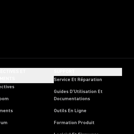
ECTIVES ET
SUPPORT
EMENTS
Service Et Réparation
ectives
Guides D'Utilisation Et
room
Documentations
ments
Outils En Ligne
rum
Formation Produit