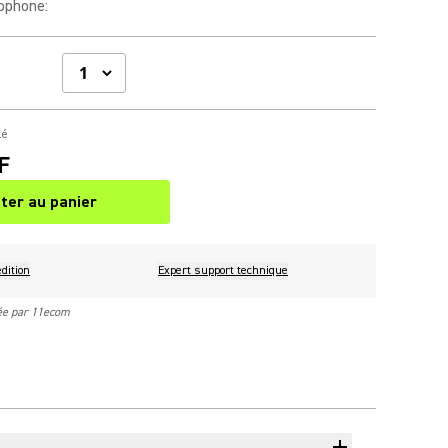
rophone
:
lé
F
ter au panier
dition
Expert support technique
rée par 11ecom