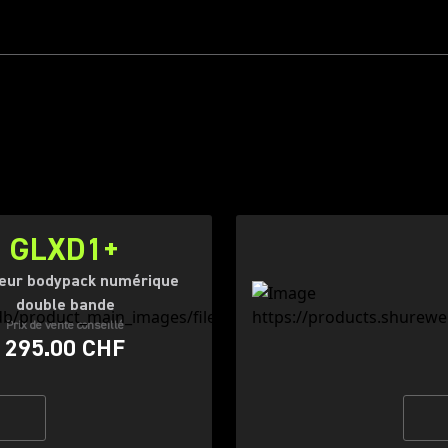
GLXD1+
eur bodypack numérique
double bande
Prix de vente conseillé
295.00 CHF