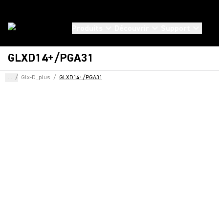
Produits
Découvrir
Support
GLXD14+/PGA31
...
/
Glx-D_plus
/
GLXD14+/PGA31