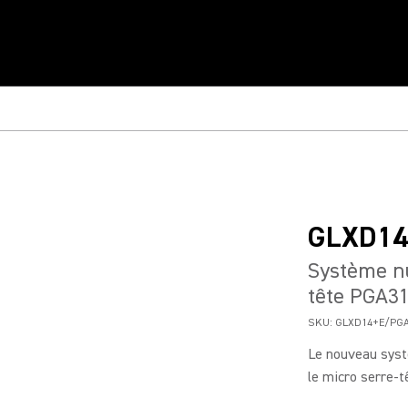
GLXD14
Système nu
tête PGA3
SKU:
GLXD14+E/PGA
Le nouveau syst
le micro serre-t