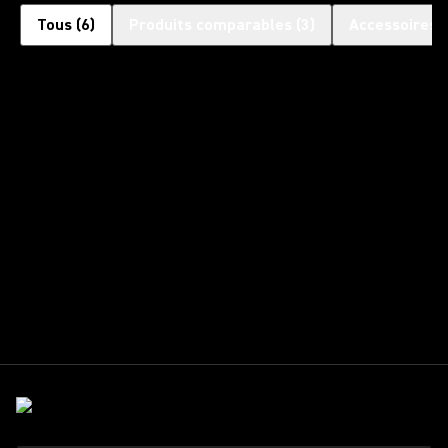
Tous
(
6
)
Produits comparables
(
3
)
Accessoires 