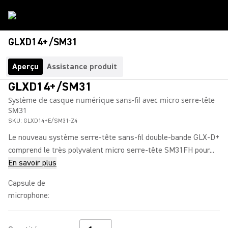
GLXD14+/SM31
Aperçu
Assistance produit
GLXD14+/SM31
Système de casque numérique sans-fil avec micro serre-tête
SM31
SKU:
GLXD14+E/SM31-Z4
Le nouveau système serre-tête sans-fil double-bande GLX-D+
comprend le très polyvalent micro serre-tête SM31FH pour...
En savoir plus
Capsule de
microphone
: