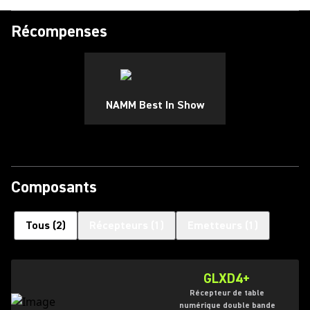
Récompenses
NAMM Best In Show
Composants
Tous
(
2
)
Récepteurs
(
1
)
Emetteurs
(
1
)
GLXD4+
Récepteur de table
numérique double bande