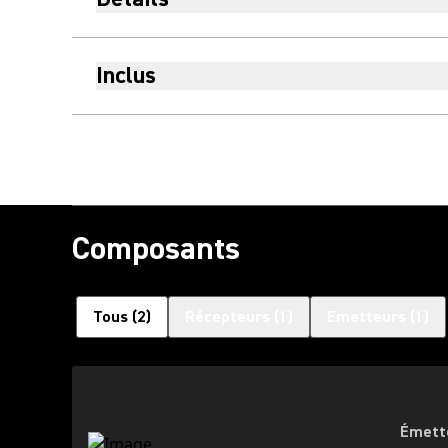
Inclus
Composants
Tous
(
2
)
Récepteurs
(
1
)
Emetteurs
(
1
)
Émett