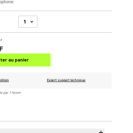
rophone
:
lé
F
ter au panier
dition
Expert support technique
rée par 11ecom