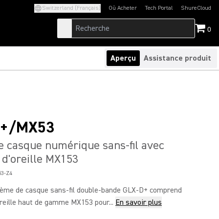
Switzerland (Français)
Où Acheter
Tech Portal
ShureCloud
(Opens in a new tab)
(Opens in a new t
0
Aperçu
Assistance produit
4+/MX53
 casque numérique sans-fil avec
 d'oreille MX153
3-Z4
ème de casque sans-fil double-bande GLX-D+ comprend
oreille haut de gamme MX153 pour...
En savoir plus