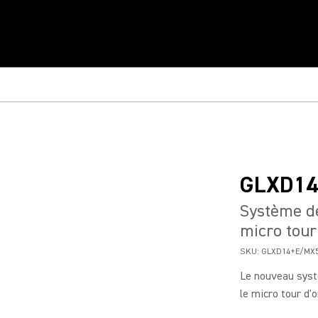
GLXD1
Système de
micro tour
SKU:
GLXD14+E/MX5
Le nouveau syst
le micro tour d'