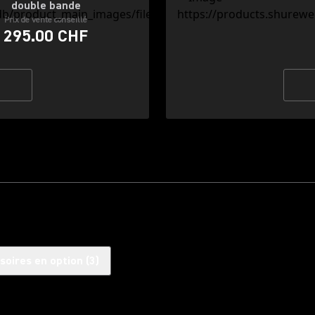
double bande
Prix de vente conseillé
295.00 CHF
soires en option
(
3
)