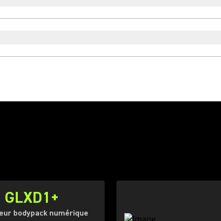
GLXD1+
eur bodypack numérique