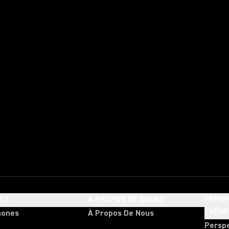
TS
À PROPOS DE SHURE
PERSP
ÉVÈN
hones
À Propos De Nous
Persp