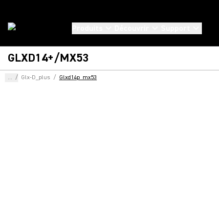
Produits
Découvrir
Support
GLXD14+/MX53
...
/
Glx-D_plus
/
Glxd14p_mx53