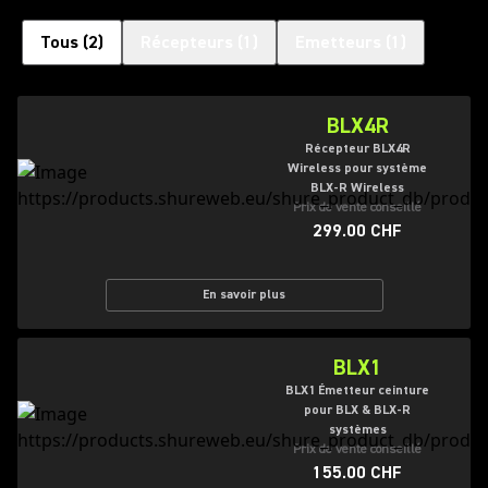
Tous
(
2
)
Récepteurs
(
1
)
Emetteurs
(
1
)
BLX4R
Récepteur BLX4R
Wireless pour système
BLX-R Wireless
Prix de vente conseillé
299.00 CHF
En savoir plus
BLX1
BLX1 Émetteur ceinture
pour BLX & BLX-R
systèmes
Prix de vente conseillé
155.00 CHF