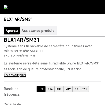
BLX14R/SM31
Aperçu
Assistance produit
BLX14R/SM31
Système sans fil rackable de serre-tête pour fitness avec
micro serre-tête SM31FH
SKU:
BLX14RE/SM31-H8E
Le système serre-tête sans fil rackable Shure BLX14R/SM31
associe son de qualité professionnelle, utilisation...
En savoir plus
Bande de
H8E
K14
K3E
M17
S8
T11
fréquence
:
Capsule de