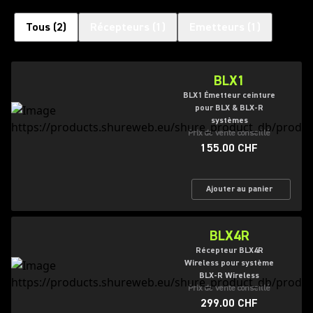
Tous
(
2
)
Récepteurs
(
1
)
Emetteurs
(
1
)
BLX1
BLX1 Émetteur ceinture
pour BLX & BLX-R
systèmes
Prix de vente conseillé
155.00 CHF
Ajouter au panier
BLX4R
Récepteur BLX4R
Wireless pour système
BLX-R Wireless
Prix de vente conseillé
299.00 CHF