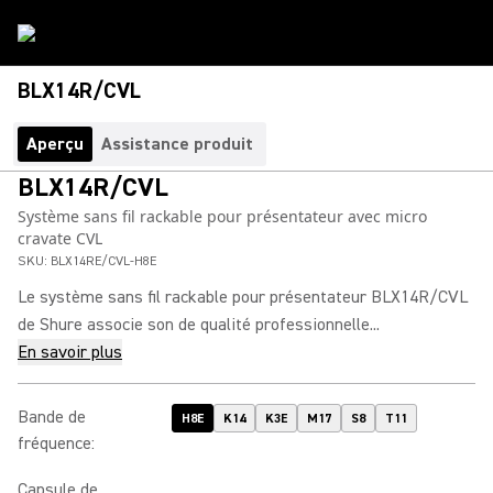
BLX14R/CVL
Aperçu
Assistance produit
BLX14R/CVL
Système sans fil rackable pour présentateur avec micro
cravate CVL
SKU:
BLX14RE/CVL-H8E
Le système sans fil rackable pour présentateur BLX14R/CVL
de Shure associe son de qualité professionnelle...
En savoir plus
Bande de
H8E
K14
K3E
M17
S8
T11
fréquence
:
Capsule de