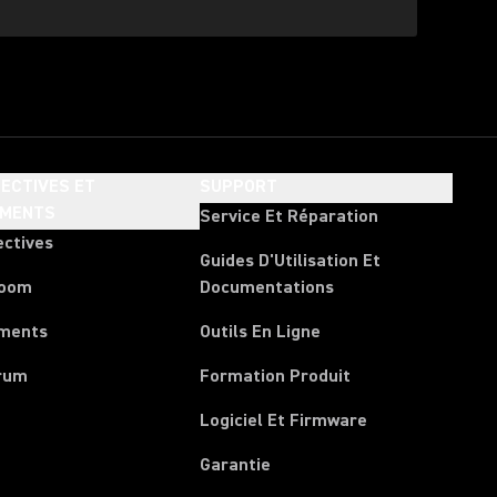
ECTIVES ET
SUPPORT
EMENTS
Service Et Réparation
ectives
Guides D'Utilisation Et
room
Documentations
ments
Outils En Ligne
rum
Formation Produit
Logiciel Et Firmware
Garantie