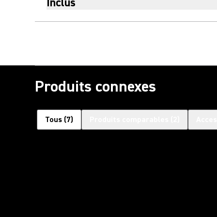
Inclus
Produits connexes
Tous
(
7
)
Produits comparables
(
2
)
Acces