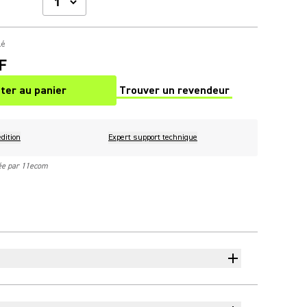
lé
F
ter au panier
Trouver un revendeur
(Opens in a new tab)
dition
Expert support technique
rée par 11ecom