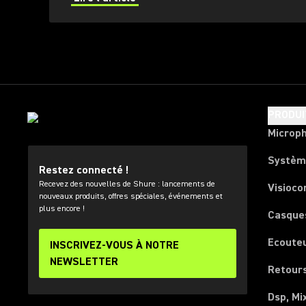
models like the PGA81, SM81, SM57, and KSM313 to d
sound for both studio and live use.
PRODUI
Microp
Systèm
Restez connecté !
Recevez des nouvelles de Shure : lancements de
Visioco
nouveaux produits, offres spéciales, événements et
plus encore !
Casque
Ecoute
INSCRIVEZ-VOUS À NOTRE
NEWSLETTER
Retours
Dsp, Mi