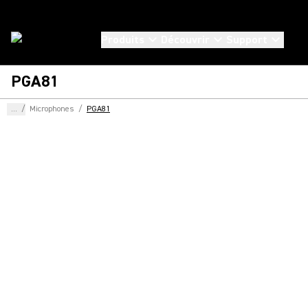
Produits
Découvrir
Support
PGA81
...
/
Microphones
/
PGA81