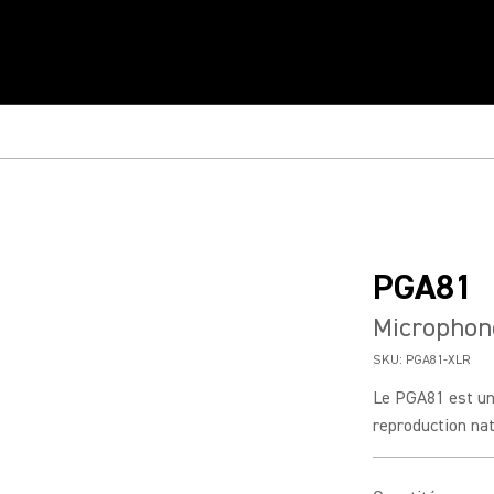
PGA81
Microphone
SKU:
PGA81-XLR
Le PGA81 est un
reproduction nat