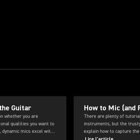
the Guitar
How to Mic (and 
on whether you are
There are plenty of tutoria
tonal qualities you want to
instruments, but the trust
, dynamic mics excel with
explain how to capture the
h. Shure highlights
Lire l'article