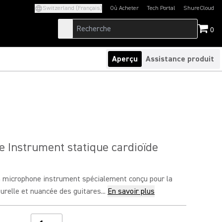
Switzerland (Français)
Où Acheter
Tech Portal
ShureCloud
(Opens in a new tab)
(Opens in a new t
0
Aperçu
Assistance produit
 Instrument statique cardioïde
 microphone instrument spécialement conçu pour la
urelle et nuancée des guitares...
En savoir plus