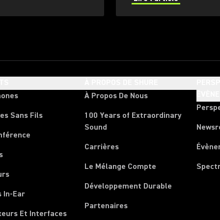
eliver clear, versatile
TS
À PROPOS DE SHURE
PERSP
ÉVÈN
hones
À Propos De Nous
Persp
es Sans Fils
100 Years of Extraordinary
Sound
News
nférence
Carrières
Évène
s
Le Mélange Compte
Spect
urs
Développement Durable
 In-Ear
Partenaires
xeurs Et Interfaces