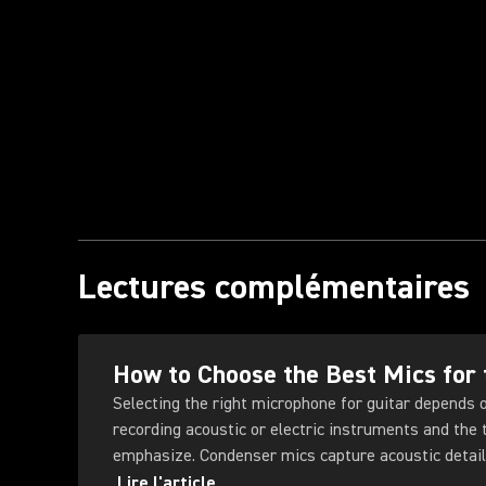
Lectures complémentaires
How to Choose the Best Mics for 
Selecting the right microphone for guitar depends 
recording acoustic or electric instruments and the 
emphasize. Condenser mics capture acoustic detail
electric amps, and ribbon mics add warmth and dept
Lire l'article