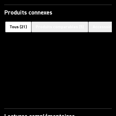
Produits connexes
Tous
(
21
)
Produits comparables
(
5
)
Accessoires