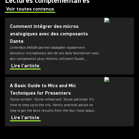
Lectures complémentaires
Voir toutes contenus
(Opens in a new tab)
Comment intégrer des micros
analogiques avec des composants
Dante
L'interface ANI4IN permet d'adapter rapidement
d'anciens microphones afin de les faire fonctionner avec
des composants plus récents utilisant l''audio
numérique Dante en réseau.
Lire l'article
A Basic Guide to Mics and Mic
Techniques for Presenters
You've written. You've rehearsed. You've polished. It's
time to step up to the mic. Here's practical advice on
how to get the best results from the four most popular
types of presentation microphones
Lire l'article