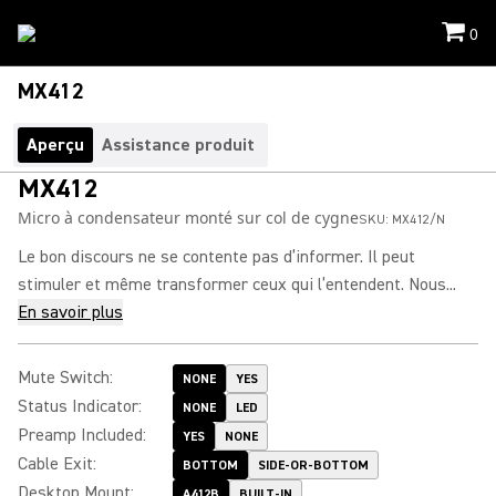
0
MX412
Aperçu
Assistance produit
MX412
Micro à condensateur monté sur col de cygne
SKU:
MX412/N
Le bon discours ne se contente pas d’informer. Il peut
stimuler et même transformer ceux qui l’entendent. Nous...
En savoir plus
Mute Switch
:
NONE
YES
Status Indicator
:
NONE
LED
Preamp Included
:
YES
NONE
Cable Exit
:
BOTTOM
SIDE-OR-BOTTOM
Desktop Mount
:
A412B
BUILT-IN