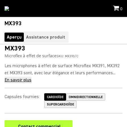
0
MX393
Aperçu
Assistance produit
MX393
Microflex à effet de surface
SKU:
MX393/C
Les microphones à effet de surface Microflex MX391, MX392
et MX393 sont, avec leur élégance et leurs performances...
En savoir plus
Capsules fournies
:
CARDIOÏDE
OMNIDIRECTIONNELLE
SUPERCARDIOÏDE
Contact commercial