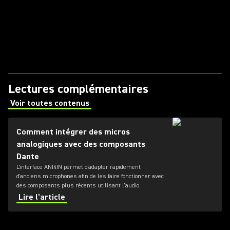
Lectures complémentaires
Voir toutes contenus
(Opens in a new tab)
Comment intégrer des micros
analogiques avec des composants
Dante
L'interface ANI4IN permet d'adapter rapidement
d'anciens microphones afin de les faire fonctionner avec
des composants plus récents utilisant l''audio
numérique Dante en réseau.
Lire l'article