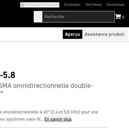
Switzerland (Français)
Où Acheter
Tech Portal
ShureCloud
(Opens in a new tab)
(Opens in a new t
0
Aperçu
Assistance produit
-5.8
SMA omnidirectionnelle double-
°
 omnidirectionnelle à 45° (2,4 et 5,8 GHz) pour une
les systèmes sans-fil...
En savoir plus