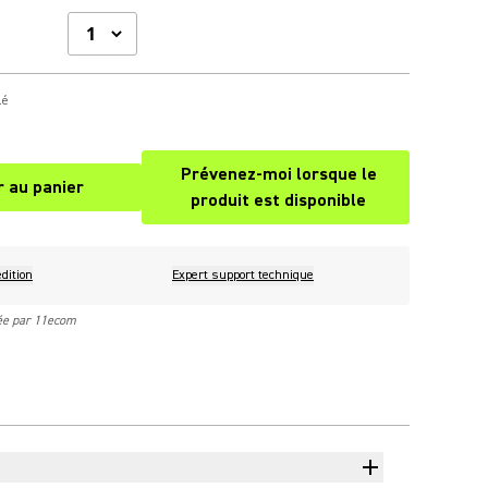
lé
Prévenez-moi lorsque le
r au panier
(Opens in a new tab)
produit est disponible
dition
Expert support technique
rée par 11ecom