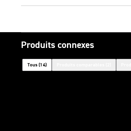
Produits connexes
Tous
(
14
)
Produits comparables
(
2
)
Prod