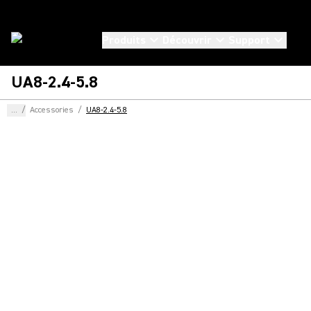
Produits
Découvrir
Support
UA8-2.4-5.8
...
/
Accessories
/
UA8-2.4-5.8