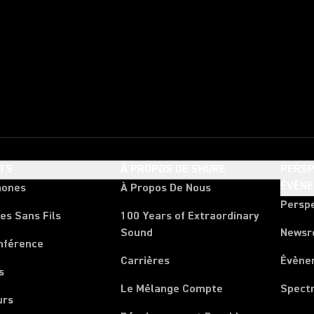
TS
À PROPOS DE SHURE
PERSP
ÉVÈN
hones
À Propos De Nous
Persp
es Sans Fils
100 Years of Extraordinary
Sound
News
nférence
Carrières
Évène
s
Le Mélange Compte
Spect
urs