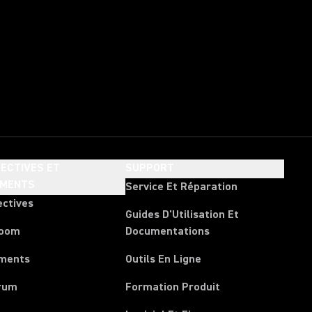
ECTIVES ET
SUPPORT
EMENTS
Service Et Réparation
ectives
Guides D'Utilisation Et
room
Documentations
ments
Outils En Ligne
rum
Formation Produit